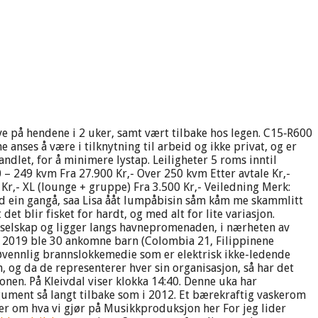
lve på hendene i 2 uker, samt vært tilbake hos legen. C15‐R600
ses å være i tilknytning til arbeid og ikke privat, og er
dlet, for å minimere lystap. Leiligheter 5 roms inntil
 – 249 kvm Fra 27.900 Kr,- Over 250 kvm Etter avtale Kr,-
 Kr,- XL (lounge + gruppe) Fra 3.500 Kr,- Veiledning Merk:
d ein gangå, saa Lisa ååt lumpåbisin såm kåm me skammlitt
det blir fisket for hardt, og med alt for lite variasjon.
selskap og ligger langs havnepromenaden, i nærheten av
for 2019 ble 30 ankomne barn (Colombia 21, Filippinene
vennlig brannslokkemedie som er elektrisk ikke-ledende
 og da de representerer hver sin organisasjon, så har det
onen. På Kleivdal viser klokka 14:40. Denne uka har
gument så langt tilbake som i 2012. Et bærekraftig vaskerom
er om hva vi gjør på Musikkproduksjon her For jeg lider