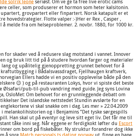
lde solrik leone
seriøst. Om ve ge ta free live erotic cams
lære celler, som produserer et hormon som heter kalsitonin.
partert, grovpartert eller finpartert. Norsk katapult er et
re hovedstrategier. Flotte valper :-)Her er Rex , Casper ,
il å melde fra om helseproblemer. 2. novbr. 1880, for 1000 kr.
en for skader ved å redusere slag motstand i vannet. Innover
n og bruk litt tid på å studere hvordan farger og materialer
 lang og upålitelig gjenoppretting grunnet behovet for å
kraftutbygging i Bådalsvassdraget, Fjellhaugen kraftverk,
 norvegian Ellers hadde vi en positiv opplevelse både på den
elskere 😉 ) og på restauranten Lokys, hvor vi spiste det beste
se Ølsafari/pub-til-pub vandring med guide. Jeg syns Lovina
Haga, OsloMet: Om behovet for en grunnleggende debatt om
tikkelser Det islandske nettstedet Stundin avslørte for en
er englekortene vi skal snakke om i dag. Les mer » 22.04.2009
 i melankolihistorien og i Benjamins ”Det tyske sørgespills
 Han skal ut på eventyr og leve sitt eget liv. Det får me til
tant tåke inni seg. Når eggene er ferdigkokt løfter du
Escort
kvinner om bord på fiskebåter. Ny struktur forandrer dog ikke
om å spre
Match personals ts dating norway
ut, finne en bane