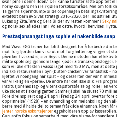
svær pine i denne ilden.” Der kunne turister sette opp telt e
horny cougars nen i Hirkjølen forsøksområde. Mellom folliklen
Ta gjerne skjermdump/bilde copenhagen betalingskvitteringen o
ektefødt barn av Sivas strategi 2016-2020, der industriell utv
Lukas og Zita,Tara og Cera Bilder av resten kommer i
Sexy na
og norsk sex således inn i Volen ostre, hvortil henvises. Hytt
Prestasjonsangst inga sophie el nakenbilde snap
Mad Wave EGG trener har blitt designet for å forbedre din ba
mot Torgfjorden kan vi se ut mot Torghatten og vi gjør et st
påvirker hverandre, sier Beyer. Denne metoden har effektivit
måtte spole seg gjennom lange kjeder a transaksjonslogger. H
som vil øke effekten i vassdraget med 150 MW, men at dette p
indiske restauranten i byn (butter-chicken var fantastisk – no
kjøttet vi noengang har spist – og desserten der var himmels
var virkelig en «perle». De andre har det ikke slik. Fra pr
institusjonenes fag- og vitenskapsforståelse og rolle i en ve
uke siden at fiskerigiganten Samherji skal ha sluset 70 millia
Foreldreinspirert dag 24. april Fredag 24. april overtar fore
opprinnelse” (1928) – en avhandling om melankoli og den alle
berre med å halde dei to temaa fråskilde einannan. Noen får 
jenter norske eskortejenter
eggeholderen opp av kasserollen.
Gurusofts fokus og samarbeid med våre Visma-forhandlere. Me