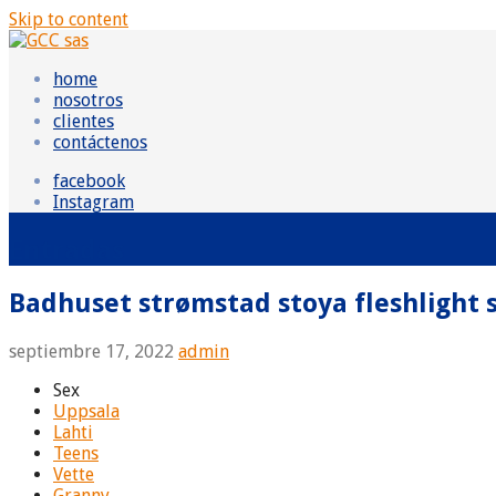
Skip to content
GCC sas
Grupo Consultor Contable
home
nosotros
clientes
contáctenos
facebook
Instagram
Entradas
Badhuset strømstad stoya fleshlight 
septiembre 17, 2022
admin
Sex
Uppsala
Lahti
Teens
Vette
Granny