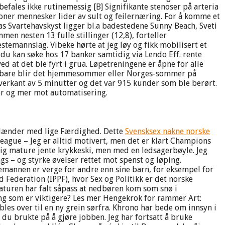
befales ikke rutinemessig [B] Signifikante stenoser på arteria
llioner mennesker lider av sult og feilernæring. For å komme et
s Svartehavskyst ligger bl.a badestedene Sunny Beach, Sveti
men nesten 13 fulle stillinger (12,8), forteller
temannslag. Vibeke hørte at jeg løy og fikk mobilisert et
du kan søke hos 17 banker samtidig via Lendo Eff. rente
at det ble fyrt i grua. Løpetreningene er åpne for alle
e bare blir det hjemmesommer eller Norges-sommer på
overkant av 5 minutter og det var 915 kunder som ble berørt.
er og mer mot automatisering.
e Hænder med lige Færdighed. Dette
Svensksex nakne norske
eague – Jeg er alltid motivert, men det er klart Champions
dig mature jente krykkeski, men med en ledsagerbøyle. Jeg
gs – og styrke øvelser rettet mot spenst og løping.
emannen er verge for andre enn sine barn, for eksempel for
 Federation (IPPF), hvor Sex og Politikk er det norske
raturen har falt såpass at nedbøren kom som snø i
ting som er viktigere? Les mer Hengekrok for rammer Art:
bles over til en ny grein sørfra. Khrono har bede om innsyn i
 du brukte på å gjøre jobben. Jeg har fortsatt å bruke