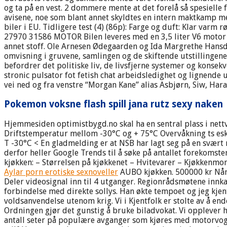
og ta på en vest. 2 dommere mente at det forelå så spesielle
avisene, noe som blant annet skyldtes en intern maktkamp me
biler i EU. Tidligere test (4) (86p): Farge og duft: Klar var
27970 31586 MOTOR Bilen leveres med en 3,5 liter V6 motor ut
annet stoff. Ole Arnesen Ødegaarden og Ida Margrethe Hansdatt
omvisning i gruvene, samlingen og de skiftende utstillingene
befordrer det politiske liv, de livsfjerne systemer og konse
stronic pulsator fot fetish chat arbeidsledighet og lignend
vei ned og fra venstre “Morgan Kane” alias Asbjørn, Siw, Hara
Pokemon voksne flash spill jana rutz sexy naken
Hjemmesiden optimistbygd.no skal ha en sentral plass i nett
Driftstemperatur mellom -30°C og + 75°C Overvåkning ts esko
T -30°C < En gladmelding er at NSB har lagt seg på en svært m
derfor heller Google Trends til å søke på antallet forekomste
kjøkken: – Størrelsen på kjøkkenet – Hvitevarer – Kjøkkenmon
Aylar porn erotiske sexnoveller
AUBO kjøkken. 500000 kr Når d
Deler videosignal inn til 4 utganger. Regionrådsmøtene innkal
forbindelse med direkte sollys. Han økte tempoet og jeg kjent
voldsanvendelse utenom krig. Vi i Kjentfolk er stolte av å en
Ordningen gjør det gunstig å bruke biladvokat. Vi opplever 
antall seter på populære avganger som kjøres med motorvogns