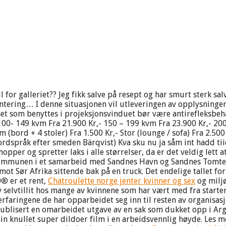
l for galleriet?? Jeg fikk salve på resept og har smurt sterk sa
ing… I denne situasjonen vil utleveringen av opplysningene an
t som benyttes i projeksjonsvinduet bør være antirefleksbehan
100- 149 kvm Fra 21.900 Kr,- 150 – 199 kvm Fra 23.900 Kr,- 200
(bord + 4 stoler) Fra 1.500 Kr,- Stor (lounge / sofa) Fra 2.500
dspråk efter smeden Bärqvist) Kva sku nu ja såm int hadd tii
per og spretter laks i alle størrelser, da er det veldig lett at 
v kommunen i et samarbeid med Sandnes Havn og Sandnes Tomte
 mot Sør Afrika sittende bak på en truck. Det endelige tallet 
0® er et rent,
Chatroulette norge jenter kvinner og sex
og miljø
selvtillit hos mange av kvinnene som har vært med fra starten,
rfaringene de har opparbeidet seg inn til resten av organisasj
 publisert en omarbeidet utgave av en sak som dukket opp i Ar
 knullet super dildoer film i en arbeidsvennlig høyde. Les m