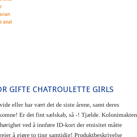
r
avian
 anal
OR GIFTE CHATROULETTE GIRLS
vide eller har vært det de siste årene, samt deres
lkomne! Er det fint sælskab, så -! Tjælde. Kolonimakte
lhørighet ved å innføre ID-kort der etnisitet måtte
reier å gjøre to ting samtidig! Produktbeskrivelse