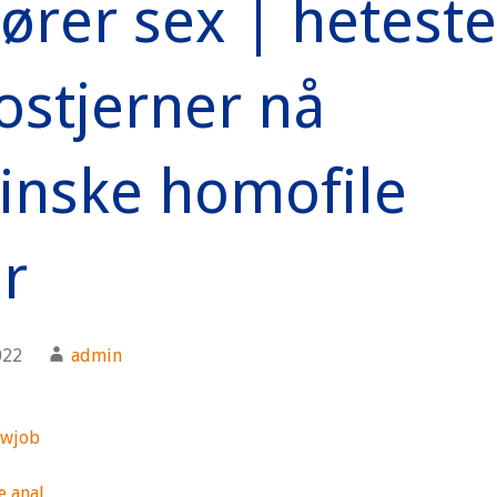
ører sex | heteste
ostjerner nå
pinske homofile
r
022
admin
owjob
 anal