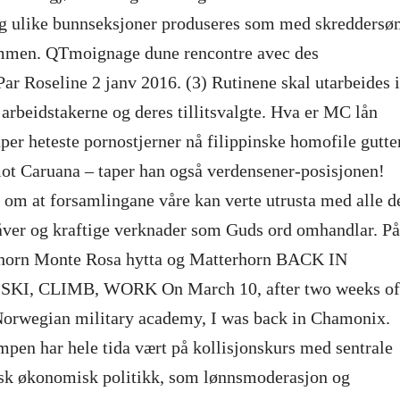
 ulike bunnseksjoner produseres som med skredders
mmen. QTmoignage dune rencontre avec des
 Par Roseline 2 janv 2016. (3) Rutinene skal utarbeides i
rbeidstakerne og deres tillitsvalgte. Hva er MC lån
aper heteste pornostjerner nå filippinske homofile gutte
 Caruana – taper han også verdensener-posisjonen!
e om at forsamlingane våre kan verte utrusta med alle d
åver og kraftige verknader som Guds ord omhandlar. På
lhorn Monte Rosa hytta og Matterhorn BACK IN
I, CLIMB, WORK On March 10, after two weeks of
Norwegian military academy, I was back in Chamonix.
en har hele tida vært på kollisjonskurs med sentrale
rsk økonomisk politikk, som lønnsmoderasjon og