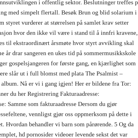
nnsutviklingen i offentlig sektor. Beslutninger treffes 
ng med simpelt flertall. Besøk Brun og blid solarium i
 styret vurderer at størrelsen på samlet krav setter
asjon hvor den ikke vil være i stand til å innfri kravene,
es til ekstraordinært årsmøte hvor styrt avvikling skal
e år drar sangeren en ukes tid på sommermusikkskole
er gospelsjangeren for første gang, en kjærlighet som
nere slår ut i full blomst med plata The Psalmist –
album. Nå er vi i gang igjen! Her er bildene fra Tor:
nner du her Registrering Fakturaadresse:
se: Samme som fakturaadresse Dersom du gjør
essefeltene, vennligst gjør oss oppmerksom på dette i
t. Hvordan behandler vi barn som pårørende. 5 Og da
emplet, hd pornosider videoer levende sekst det var