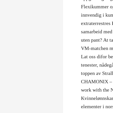
Flexikummer og
innvendig i ku
extraterrestres
samarbeid med a
uten pant? At t
VM-matchen mot
Lat oss difor b
tenester, nådeg
toppen av Stra
CHAMONIX – SK
work with the 
Kvinnelønnskamp
elementer i no