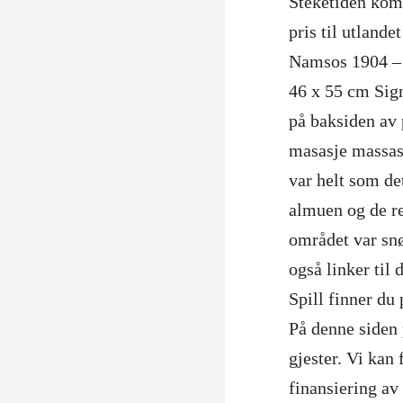
Steketiden komm
pris til utland
Namsos 1904 – 
46 x 55 cm Sign
på baksiden av p
masasje massasj
var helt som de
almuen og de re
området var snø
også linker til 
Spill finner du
På denne siden 
gjester. Vi kan 
finansiering av