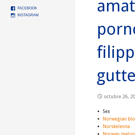
amat
FACEBOOK
INSTAGRAM
porn
filip
gutte
octubre 26, 2
Sex
Norwegian bl
Norskeleona
Norway mature