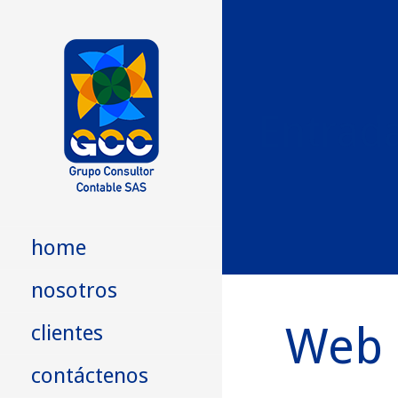
Skip
to
content
Entrad
GCC SAS
Grupo Consultor Contable
home
nosotros
Web 
clientes
contáctenos