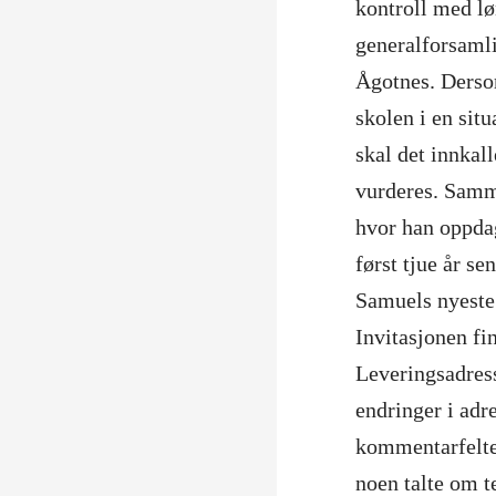
kontroll med lø
generalforsamli
Ågotnes. Dersom
skolen i en situ
skal det innkall
vurderes. Samm
hvor han oppdag
først tjue år se
Samuels nyeste 
Invitasjonen fi
Leveringsadres
endringer i adr
kommentarfelte
noen talte om t