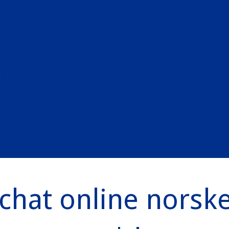
as
chat online norsk