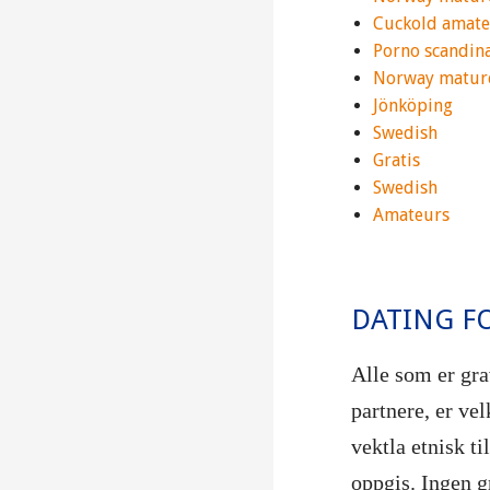
Cuckold amate
Porno scandin
Norway mature
Jönköping
Swedish
Gratis
Swedish
Amateurs
DATING F
Alle som er gra
partnere, er ve
vektla etnisk ti
oppgis. Ingen g