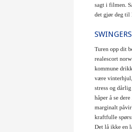
sagt i filmen. 
det gjør deg til
SWINGERS
Turen opp dit 
realescort nor
kommune drikk m
være vinterhjul
stress og dårlig
håper å se dere
marginalt påvi
kraftfulle spør
Det lå ikke en 