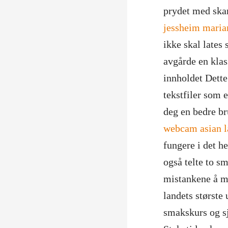
prydet med ska
jessheim maria
ikke skal lates
avgårde en kla
innholdet Dette
tekstfiler som e
deg en bedre br
webcam asian 
fungere i det he
også telte to s
mistankene å me
landets største 
smakskurs og sj