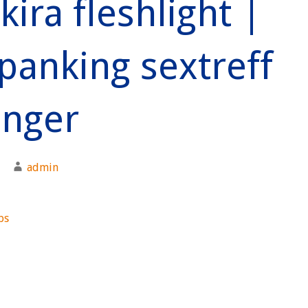
kira fleshlight |
panking sextreff
anger
admin
bs