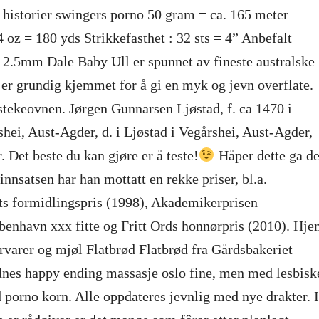
 historier swingers porno 50 gram = ca. 165 meter
 oz = 180 yds Strikkefasthet : 32 sts = 4” Anbefalt
: 2.5mm Dale Baby Ull er spunnet av fineste australske
er grundig kjemmet for å gi en myk og jevn overflate.
 stekeovnen. Jørgen Gunnarsen Ljøstad, f. ca 1470 i
shei, Aust-Agder, d. i Ljøstad i Vegårshei, Aust-Agder,
. Det beste du kan gjøre er å teste!
Håper dette ga d
innsatsen har han mottatt en rekke priser, bl.a.
ts formidlingspris (1998), Akademikerprisen
enhavn xxx fitte og Fritt Ords honnørpris (2010). Hj
varer og mjøl Flatbrød Flatbrød fra Gårdsbakeriet –
dnes happy ending massasje oslo fine, men med lesbisk
d porno korn. Alle oppdateres jevnlig med nye drakter. I