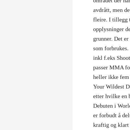
området der han
avdrått, men de
fleire. I tilleg
opplysninger de
grunner. Det er
som forbrukes. 
inkl f.eks Sho
passer MMA for
heller ikke fem
Your Wildest Dr
etter hvilke en 
Debuten i Worl
er forbudt å d
kraftig og klar