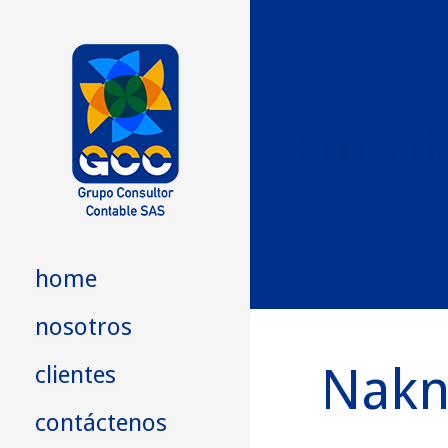
Skip
to
content
Entrad
GCC SAS
Grupo Consultor Contable
home
nosotros
Nakn
clientes
contáctenos