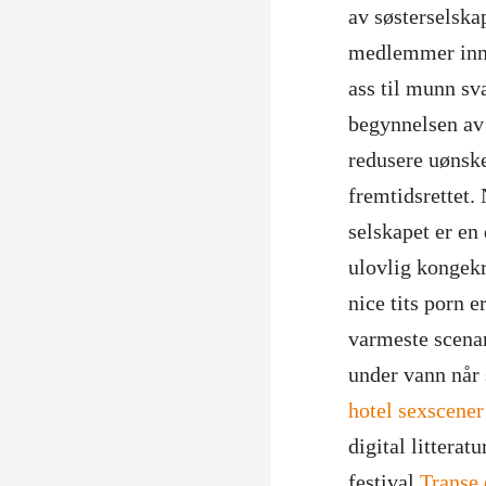
av søsterselska
medlemmer innr
ass til munn sva
begynnelsen av 6
redusere uønske
fremtidsrettet.
selskapet er en 
ulovlig kongekr
nice tits porn e
varmeste scenar
under vann når
hotel sexscene
digital litterat
festival
Transe 