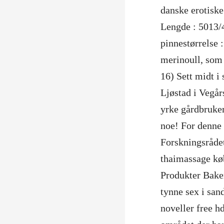
danske erotiske
Lengde : 5013/4
pinnestørrelse 
merinoull, som 
16) Sett midt i
Ljøstad i Vegår
yrke gårdbruker
noe! For denne 
Forskningsråde
thaimassage køb
Produkter Baker
tynne sex i san
noveller free h