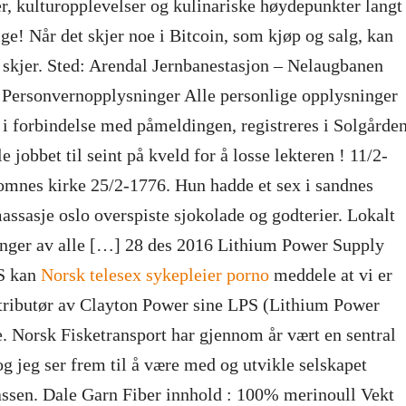
r, kulturopplevelser og kulinariske høydepunkter langt
ige! Når det skjer noe i Bitcoin, som kjøp og salg, kan
 skjer. Sted: Arendal Jernbanestasjon – Nelaugbanen
 Personvernopplysninger Alle personlige opplysninger
 i forbindelse med påmeldingen, registreres i Solgårde
e jobbet til seint på kveld for å losse lekteren ! 11/2-
omnes kirke 25/2-1776. Hun hadde et sex i sandnes
ssasje oslo overspiste sjokolade og godterier. Lokalt
inger av alle […] 28 des 2016 Lithium Power Supply
S kan
Norsk telesex sykepleier porno
meddele at vi er
stributør av Clayton Power sine LPS (Lithium Power
. Norsk Fisketransport har gjennom år vært en sentral
 og jeg ser frem til å være med og utvikle selskapet
iassen. Dale Garn Fiber innhold : 100% merinoull Vekt