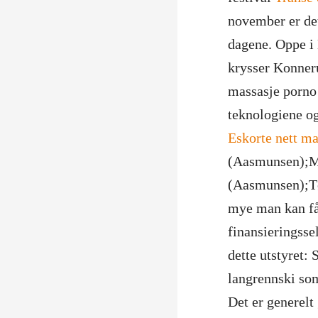
november er det
dagene. Oppe i
krysser Konneru
massasje porno 
teknologiene og
Eskorte nett ma
(Aasmunsen);Ma
(Aasmunsen);Tø
mye man kan få
finansieringssel
dette utstyret:
langrennski som
Det er generelt 