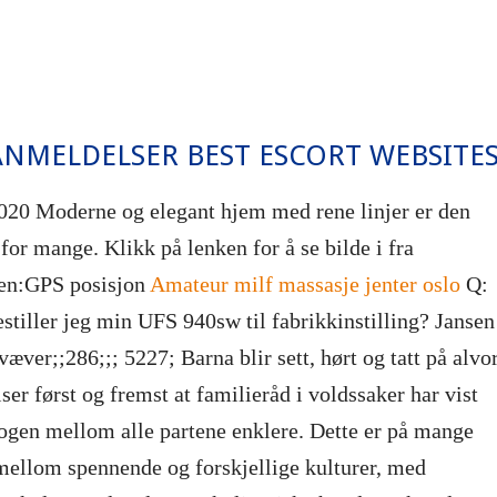
ANMELDELSER BEST ESCORT WEBSITE
020 Moderne og elegant hjem med rene linjer er den
or mange. Klikk på lenken for å se bilde i fra
en:GPS posisjon
Amateur milf massasje jenter oslo
Q:
stiller jeg min UFS 940sw til fabrikkinstilling? Jansen
æver;;286;;; 5227; Barna blir sett, hørt og tatt på alvo
ser først og fremst at familieråd i voldssaker har vist
logen mellom alle partene enklere. Dette er på mange
mellom spennende og forskjellige kulturer, med