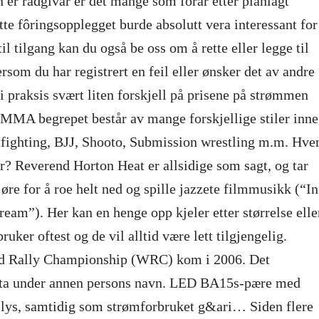
 er rådgivar er det mange som fôrar etter planlagt
tte fôringsopplegget burde absolutt vera interessant for
g til tilgang kan du også be oss om å rette eller legge til
rsom du har registrert en feil eller ønsker det av andre
 i praksis svært liten forskjell på prisene på strømmen
MMA begrepet består av mange forskjellige stiler inne
otfighting, BJJ, Shooto, Submission wrestling m.m. Hv
? Reverend Horton Heat er allsidige som sagt, og tar
 øre for å roe helt ned og spille jazzete filmmusikk (“In
eam”). Her kan en henge opp kjeler etter størrelse elle
bruker oftest og de vil alltid være lett tilgjengelig.
d Rally Championship (WRC) kom i 2006. Det
elta under annen persons navn. LED BA15s-pære med
t lys, samtidig som strømforbruket g&ari… Siden flere