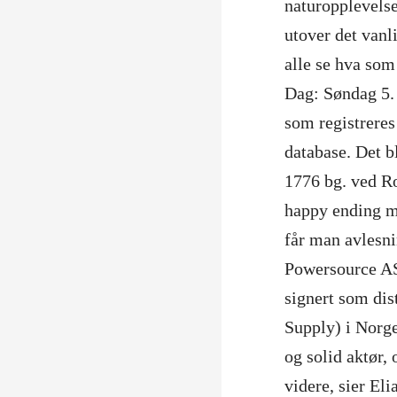
naturopplevelse
utover det vanl
alle se hva som
Dag: Søndag 5.
som registreres
database. Det bl
1776 bg. ved R
happy ending ma
får man avlesn
Powersource A
signert som di
Supply) i Norge
og solid aktør,
videre, sier El